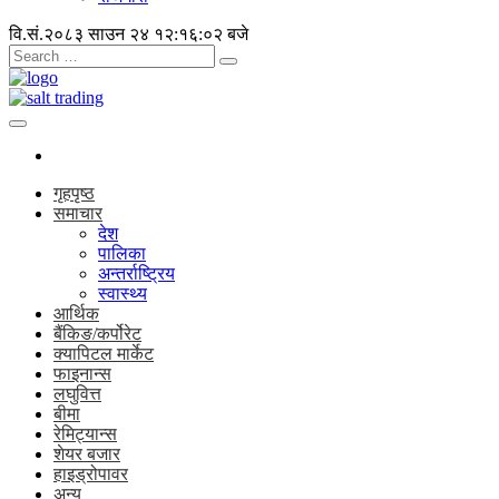
वि.सं.२०८३ साउन २४
१२:१६:०२ बजे
गृहपृष्ठ
समाचार
देश
पालिका
अन्तर्राष्ट्रिय
स्वास्थ्य
आर्थिक
बैंकिङ/कर्पोरेट
क्यापिटल मार्केट
फाइनान्स
लघुवित्त
बीमा
रेमिट्यान्स
शेयर बजार
हाइड्रोपावर
अन्य