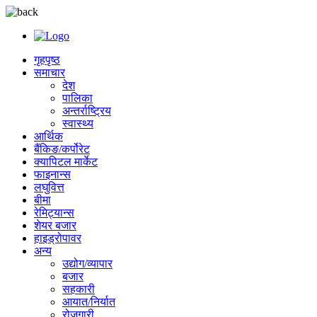
गृहपृष्ठ
समाचार
देश
पालिका
अन्तर्राष्ट्रिय
स्वास्थ्य
आर्थिक
बैंकिङ/कर्पोरेट
क्यापिटल मार्केट
फाइनान्स
लघुवित्त
बीमा
रेमिट्यान्स
शेयर बजार
हाइड्रोपावर
अन्य
उद्योग/व्यापार
बजार
सहकारी
आयात/निर्यात
रोजगारी