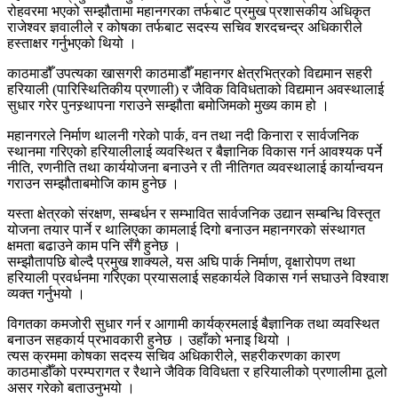
रोहवरमा भएको सम्झौतामा महानगरका तर्फबाट प्रमुख प्रशासकीय अधिकृत
राजेश्वर ज्ञवालीले र कोषका तर्फबाट सदस्य सचिव शरदचन्द्र अधिकारीले
हस्ताक्षर गर्नुभएको थियो ।
काठमाडौँ उपत्यका खासगरी काठमाडौँ महानगर क्षेत्रभित्रको विद्यमान सहरी
हरियाली (पारिस्थितिकीय प्रणाली) र जैविक विविधताको विद्यमान अवस्थालाई
सुधार गरेर पुनस्र्थापना गराउने सम्झौता बमोजिमको मुख्य काम हो ।
महानगरले निर्माण थालनी गरेको पार्क, वन तथा नदी किनारा र सार्वजनिक
स्थानमा गरिएको हरियालीलाई व्यवस्थित र बैज्ञानिक विकास गर्न आवश्यक पर्ने
नीति, रणनीति तथा कार्ययोजना बनाउने र ती नीतिगत व्यवस्थालाई कार्यान्वयन
गराउन सम्झौताबमोजि काम हुनेछ ।
यस्ता क्षेत्रको संरक्षण, सम्बर्धन र सम्भावित सार्वजनिक उद्यान सम्बन्धि विस्तृत
योजना तयार पार्ने र थालिएका कामलाई दिगो बनाउन महानगरको संस्थागत
क्षमता बढाउने काम पनि सँगै हुनेछ ।
सम्झौतापछि बोल्दै प्रमुख शाक्यले, यस अघि पार्क निर्माण, वृक्षारोपण तथा
हरियाली प्रवर्धनमा गरिएका प्रयासलाई सहकार्यले विकास गर्न सघाउने विश्वाश
व्यक्त गर्नुभयो ।
विगतका कमजोरी सुधार गर्न र आगामी कार्यक्रमलाई बैज्ञानिक तथा व्यवस्थित
बनाउन सहकार्य प्रभावकारी हुनेछ । उहाँको भनाइ थियो ।
त्यस क्रममा कोषका सदस्य सचिव अधिकारीले, सहरीकरणका कारण
काठमाडौँको परम्परागत र रैथाने जैविक विविधता र हरियालीको प्रणालीमा ठूलो
असर गरेको बताउनुभयो ।