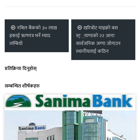
नबिल बैंकको ३० लाख
खरिबोट माइक्रो बस
इकाई ऋणपत्र भर्ने म्याद
स्ट््याण्डको २२ आना
लम्बियो
सार्वजनिक जग्गा जोगाउन
स्थानीयलाई कठिन
प्रतिक्रिया दिनुहोस्
सम्बन्धित शीर्षकहरु