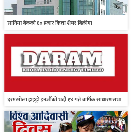
सानिमा बैंकको ६० हजार कित्ता शेयर बिक्रीमा
दरमखोला हाइड्रो इनर्जीको भदौ १४ गते वार्षिक साधारणसभा