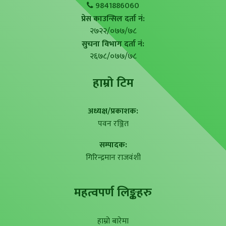
9841886060
प्रेस काउन्सिल दर्ता नं:
२७२२/०७७/७८
सुचना विभाग दर्ता नं:
२६७८/०७७/७८
हाम्राे टिम
अध्यक्ष/प्रकाशक:
पवन रञ्जित
सम्पादक:
गिरिन्द्रमान राजवंशी
महत्वपर्ण लिङ्कहरु
हाम्रो बारेमा