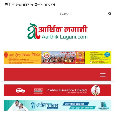
वि.सं.२०८३ साउन २४
०२:०४:२९ बजे