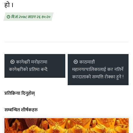
हो ।
वि.सं.२०७८ साउन २६ १०:२०
कागेश्वरी मनोहरामा
काठमाडौं
कागेश्वरीको प्रतिमा बन्दै
महानगरपालिकालाई कर नतिर्ने
करदाताको सम्पत्ति रोक्का हुने !
प्रतिक्रिया दिनुहोस्
सम्बन्धित शीर्षकहरु