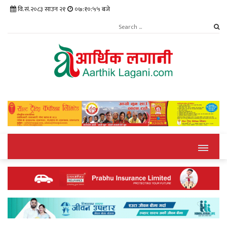
वि.सं.२०८३ साउन २१
०७:१०:५५ बजे