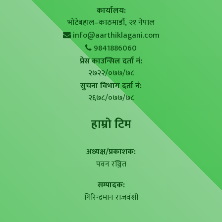
कार्यालय:
भोटेबहाल–काठमाडौं, २१ नेपाल
info@aarthiklagani.com
9841886060
प्रेस काउन्सिल दर्ता नं:
२७२२/०७७/७८
सुचना विभाग दर्ता नं:
२६७८/०७७/७८
हाम्राे टिम
अध्यक्ष/प्रकाशक:
पवन रञ्जित
सम्पादक:
गिरिन्द्रमान राजवंशी