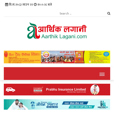
वि.सं.२०८३ साउन २२
१०:०:२८ बजे