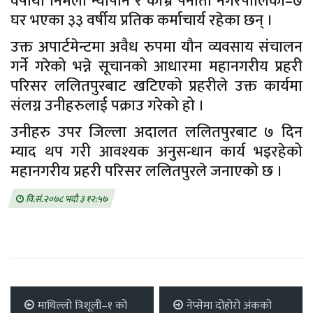
वर्षीया निर्मला न्यौपाने र काभ्रे पनौती नगरपालिका–७
घर भएका ३३ वर्षीय प्रतिक कर्माचार्य रहेका छन् ।
उक्त अपार्टमेन्टमा अवैध रुपमा यौन व्यवसाय संचालन
गर्ने गरेको भन्ने सूचानको आधारमा महानगरीय प्रहरी
परिसर ललितपुरबाट खटिएको प्रहरीले उक्त कार्यमा
संलग्न उनीहरुलाई पक्राउ गरेको हो ।
उनीहरु उपर जिल्ला अदालत ललितपुरबाट ७ दिन
म्याद थप गरी आवश्यक अनुसन्धान कार्य भइरहेको
महानगरीय प्रहरी परिसर ललितपुरले जनाएको छ ।
वि.सं.२०७८ भदौ ३ १२:५७
माथिल्लो त्रिशूली–१ को
नेप्सेमा दोहोरो अंकको