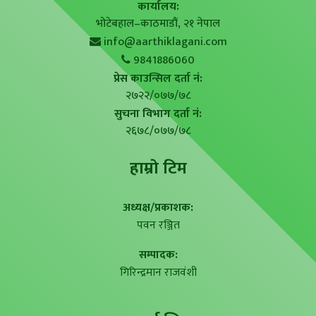
कार्यालय:
भोटेबहाल–काठमाडौं, २१ नेपाल
info@aarthiklagani.com
9841886060
प्रेस काउन्सिल दर्ता नं:
२७२२/०७७/७८
सुचना विभाग दर्ता नं:
२६७८/०७७/७८
हाम्राे टिम
अध्यक्ष/प्रकाशक:
पवन रञ्जित
सम्पादक:
गिरिन्द्रमान राजवंशी