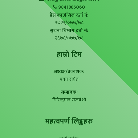
9841886060
प्रेस काउन्सिल दर्ता नं:
२७२२/०७७/७८
सुचना विभाग दर्ता नं:
२६७८/०७७/७८
हाम्राे टिम
अध्यक्ष/प्रकाशक:
पवन रञ्जित
सम्पादक:
गिरिन्द्रमान राजवंशी
महत्वपर्ण लिङ्कहरु