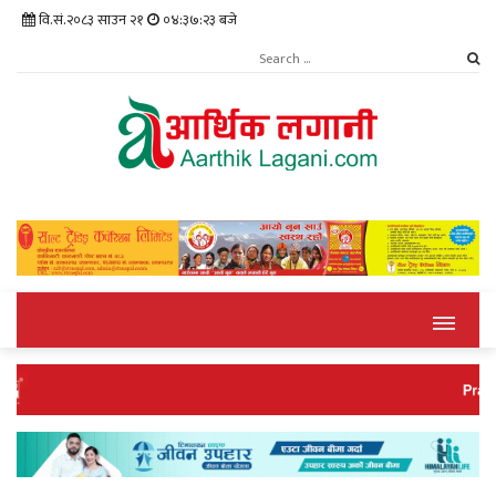
वि.सं.२०८३ साउन २१
०४:३७:२३ बजे