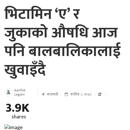
भिटामिन ‘ए’ र
जुकाको औषधि आज
पनि बालबालिकालाई
खुवाइँदै
Aarthik
Lagani
काठमाडौं
कात्तिक ८, २०७८
3.9K
shares