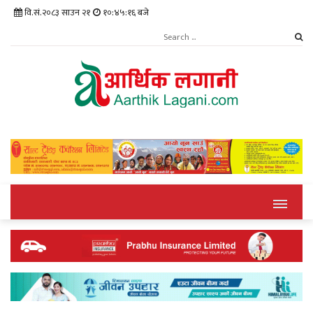
वि.सं.२०८३ साउन २१
१०:४५:१६ बजे