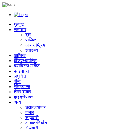
गृहपृष्ठ
समाचार
देश
पालिका
अन्तर्राष्ट्रिय
स्वास्थ्य
आर्थिक
बैंकिङ/कर्पोरेट
क्यापिटल मार्केट
फाइनान्स
लघुवित्त
बीमा
रेमिट्यान्स
शेयर बजार
हाइड्रोपावर
अन्य
उद्योग/व्यापार
बजार
सहकारी
आयात/निर्यात
रोजगारी