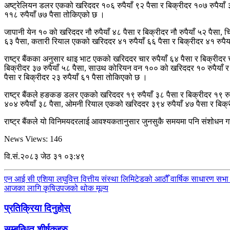
अष्ट्रेलियन डलर एकको खरिददर १०६ रुपैयाँ ९२ पैसा र बिक्रीदर १०७ रुपैयाँ 
११८ रुपैयाँ ७७ पैसा तोकिएको छ ।
जापानी येन १० को खरिददर नौ रुपैयाँ ४८ पैसा र बिक्रीदर नौ रुपैयाँ ५२ पैसा,
६३ पैसा, कतारी रियाल एकको खरिददर ४१ रुपैयाँ ६६ पैसा र बिक्रीदर ४१ रुपै
राष्ट्र बैंकका अनुसार थाइ भाट एकको खरिददर चार रुपैयाँ ६४ पैसा र बिक्रीदर 
बिक्रीदर ३७ रुपैयाँ ५८ पैसा, साउथ कोरियन वन १०० को खरिददर १० रुपैयाँ र ब
पैसा र बिक्रीदर २३ रुपैयाँ ६१ पैसा तोकिएको छ ।
राष्ट्र बैंकले हङकङ डलर एकको खरिददर १९ रुपैयाँ ३८ पैसा र बिक्रीदर १९ रुप
४०४ रुपैयाँ ३८ पैसा, ओमनी रियाल एकको खरिददर ३९४ रुपैयाँ ४७ पैसा र बिक्र
राष्ट्र बैंकले यो विनिमयदरलाई आवश्यकतानुसार जुनसुकै समयमा पनि संशोधन गर
News Views:
146
वि.सं.२०८३ जेठ ३१ ०३:४९
एन आई सी एशिया लघुवित्त वित्तीय संस्था लिमिटेडको आठौँ वार्षिक साधारण सभा 
आजका लागि कृषिउपजको थोक मूल्य
प्रतिक्रिया दिनुहोस्
सम्बन्धित शीर्षकहरु