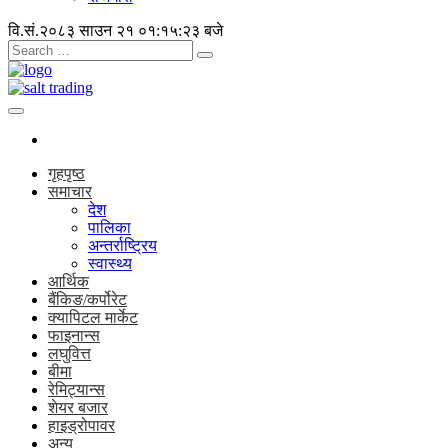
वि.सं.२०८३ साउन २१
०१:१५:२४ बजे
गृहपृष्ठ
समाचार
देश
पालिका
अन्तर्राष्ट्रिय
स्वास्थ्य
आर्थिक
बैंकिङ/कर्पोरेट
क्यापिटल मार्केट
फाइनान्स
लघुवित्त
बीमा
रेमिट्यान्स
शेयर बजार
हाइड्रोपावर
अन्य