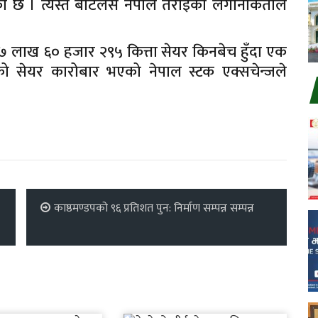
ो छ । त्यस्तै बोटलर्स नेपाल तराईका लगानीकर्ताले
लाख ६० हजार २९५ कित्ता सेयर किनबेच हुँदा एक
ैको सेयर कारोबार भएको नेपाल स्टक एक्सचेन्जले
काष्ठमण्डपको ९६ प्रतिशत पुन: निर्माण सम्पन्न सम्पन्न