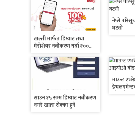
नेप्से परिस
घट्यो
खल्ती मार्फत डिम्याट तथा
मेरोशेयर नवीकरण गर्दा १००%
क्यासब्याकको अवसर
माउन्ट एभरेष
डेभलपमेन
बाँडफाँट
साउन १५ सम्म डिम्याट नवीकरण
नगरे खाता रोक्का हुने