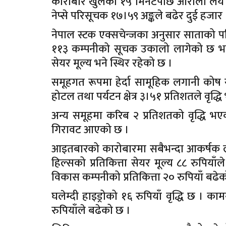
कारोबार खुलेको १५ मिनेटपछि ओरालो लय
नेप्से परिसूचक १७।५९ अङ्कले बढेर दुई हज
नेपाल स्टक एक्सचेन्जका अनुसार साताको
११३ कम्पनीको सूचक उकालो लागेको छ भने
सेयर मूल्य भने स्थिर रहेको छ ।
समूहगत रूपमा हेर्दा सामूहिक लगानी कोष स
होटल तथा पर्यटन क्षेत्र ३।५१ प्रतिशतले वृद्
अन्य समूहमा करिब २ प्रतिशतको वृद्धि 
गिरावट आएको छ ।
आइतबारको कारोबारमा सबैभन्दा आकर्षक लाभ
हिल्सको प्रतिकित्ता सेयर मूल्य ८८ रुपिय
विकास कम्पनीको प्रतिकित्ता २० रुपियाँ बढे
घलेम्दी हाइड्रोको १६ रुपियाँ वृद्धि छ । का
रुपियाँले बढेको छ ।