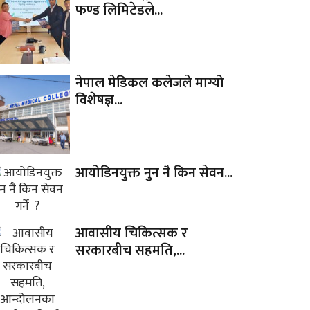
फण्ड लिमिटेडले...
नेपाल मेडिकल कलेजले माग्यो
विशेषज्ञ...
आयोडिनयुक्त नुन नै किन सेवन...
आवासीय चिकित्सक र
सरकारबीच सहमति,...