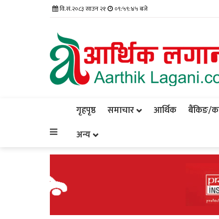
वि.सं.२०८३ साउन २१
०९:५९:४५ बजे
गृहपृष्ठ
समाचार
आर्थिक
बैंकिङ/कर्
अन्य