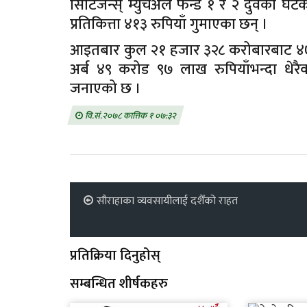
सिटिजन्स् म्युचअल फन्ड १ र २ दुवैको घटेक
प्रतिकित्ता ४१३ रुपियाँ गुमाएका छन् ।
आइतबार कुल २१ हजार ३२८ करोबारबाट ४७ 
अर्ब ४९ करोड ९७ लाख रुपियाँभन्दा धेर
जनाएको छ ।
वि.सं.२०७८ कात्तिक १ ०७:३२
सौराहाका व्यवसायीलाई दशैँको राहत
प्रतिक्रिया दिनुहोस्
सम्बन्धित शीर्षकहरु