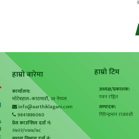
हाम्राे टिम
हाम्राे बारेमा
अध्यक्ष/प्रकाशक:
कार्यालय:
पवन रञ्जित
भोटेबहाल–काठमाडौं, २१ नेपाल
info@aarthiklagani.com
सम्पादक:
गिरिन्द्रमान राजवंशी
9841886060
s
प्रेस काउन्सिल दर्ता नं:
d
२७२२/०७७/७८
c
सुचना विभाग दर्ता नं: