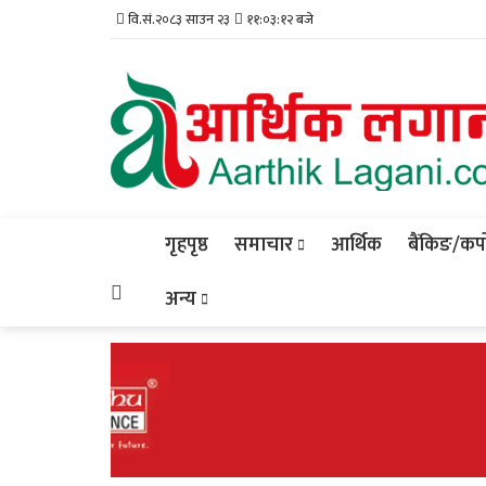
वि.सं.२०८३ साउन २३
११:०३:१३ बजे
गृहपृष्ठ
समाचार
आर्थिक
बैंकिङ/कर्प
अन्य