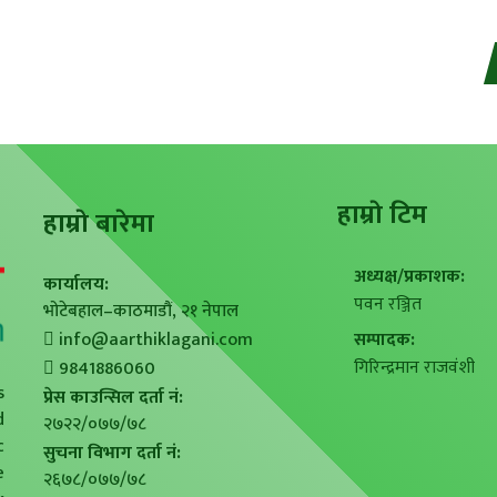
हाम्राे टिम
हाम्राे बारेमा
अध्यक्ष/प्रकाशक:
कार्यालय:
पवन रञ्जित
भोटेबहाल–काठमाडौं, २१ नेपाल
info@aarthiklagani.com
सम्पादक:
गिरिन्द्रमान राजवंशी
9841886060
s
प्रेस काउन्सिल दर्ता नं:
d
२७२२/०७७/७८
c
सुचना विभाग दर्ता नं:
e
२६७८/०७७/७८