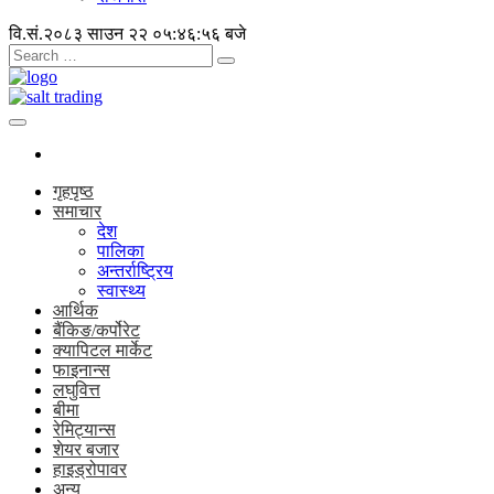
वि.सं.२०८३ साउन २२
०५:४६:५७ बजे
गृहपृष्ठ
समाचार
देश
पालिका
अन्तर्राष्ट्रिय
स्वास्थ्य
आर्थिक
बैंकिङ/कर्पोरेट
क्यापिटल मार्केट
फाइनान्स
लघुवित्त
बीमा
रेमिट्यान्स
शेयर बजार
हाइड्रोपावर
अन्य