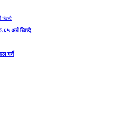
ु.८५ अर्ब खिच्दै
ल गर्ने