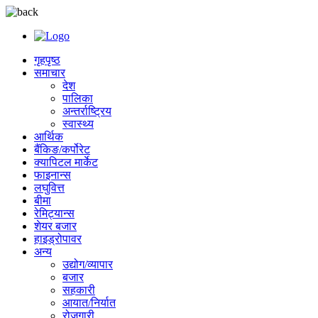
गृहपृष्ठ
समाचार
देश
पालिका
अन्तर्राष्ट्रिय
स्वास्थ्य
आर्थिक
बैंकिङ/कर्पोरेट
क्यापिटल मार्केट
फाइनान्स
लघुवित्त
बीमा
रेमिट्यान्स
शेयर बजार
हाइड्रोपावर
अन्य
उद्योग/व्यापार
बजार
सहकारी
आयात/निर्यात
रोजगारी