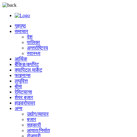
गृहपृष्ठ
समाचार
देश
पालिका
अन्तर्राष्ट्रिय
स्वास्थ्य
आर्थिक
बैंकिङ/कर्पोरेट
क्यापिटल मार्केट
फाइनान्स
लघुवित्त
बीमा
रेमिट्यान्स
शेयर बजार
हाइड्रोपावर
अन्य
उद्योग/व्यापार
बजार
सहकारी
आयात/निर्यात
रोजगारी