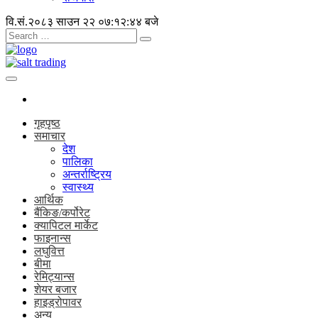
वि.सं.२०८३ साउन २२
०७:१२:४४ बजे
गृहपृष्ठ
समाचार
देश
पालिका
अन्तर्राष्ट्रिय
स्वास्थ्य
आर्थिक
बैंकिङ/कर्पोरेट
क्यापिटल मार्केट
फाइनान्स
लघुवित्त
बीमा
रेमिट्यान्स
शेयर बजार
हाइड्रोपावर
अन्य