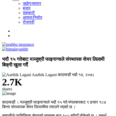
उद्योग/व्यापार
बजार
सहकारी
आयात/निर्यात
रोजगारी
भदौ १५ गतेबाट मञ्जुश्री फाइनान्सले संस्थापक सेयर लिलामी
बिक्री खुला गर्दै
Aarthik Lagani
काठमाडौं
भदौ १४, २०७८
2.7K
shares
काठमाडौं । मञ्जुश्री फाइनान्सले भदौ १५ गते मंगलबारबाट ९ हजार १८७
कित्ता संस्थापक सेयर लिलामीमा ल्याउने भएको छ ।
कम्पनीले प्रतिकित्ता सेयरको न्यूनतम भाउ ३०० रुपैयाँ तोकेको छ । तसर्थ,