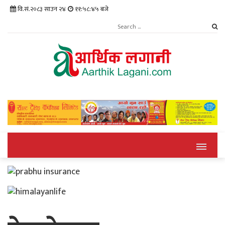
वि.सं.२०८३ साउन २४
११:५८:४६ बजे