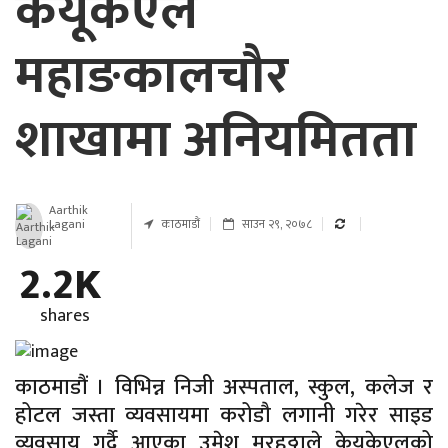
केयूकेएल
महाङकालचौर
शाखामा अनियमितता
Aarthik
Lagani
काठमाडौं
साउन २९, २०७८
2.2K
shares
काठमाडौं । विभिन्न निजी अस्पताल, स्कुल, कलेज र
होटल जस्ता व्यवसायमा करोडौ लगानी गरेर साइड
व्यवसाय गर्दै आएका उमेश मरहठ्ठाले केयूकेएलको