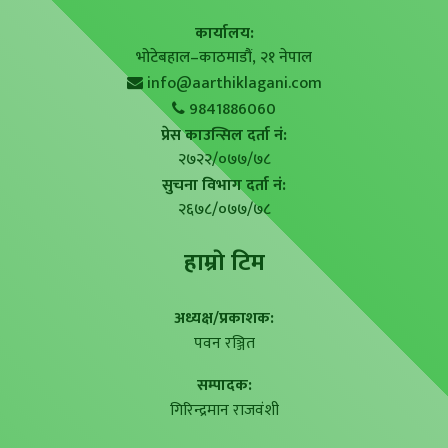
कार्यालय:
भोटेबहाल–काठमाडौं, २१ नेपाल
info@aarthiklagani.com
9841886060
प्रेस काउन्सिल दर्ता नं:
२७२२/०७७/७८
सुचना विभाग दर्ता नं:
२६७८/०७७/७८
हाम्राे टिम
अध्यक्ष/प्रकाशक:
पवन रञ्जित
सम्पादक:
गिरिन्द्रमान राजवंशी