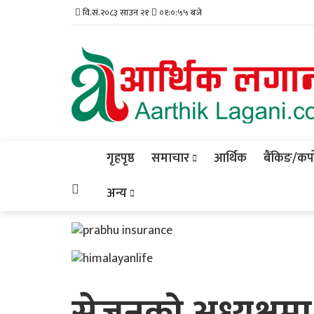
वि.सं.२०८३ साउन २१
०१:०:५६ बजे
गृहपृष्ठ
समाचार
आर्थिक
बैंकिङ/कर्प
अन्य
सेजनको अध्यक्षमा