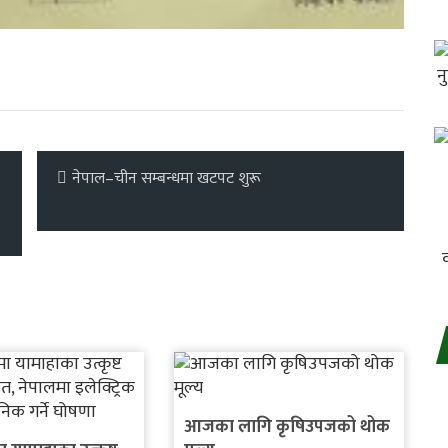
नेपाल–चीन सम्बन्धमा खटपट शुरू
आजका लागि कृषिउपजको थोक