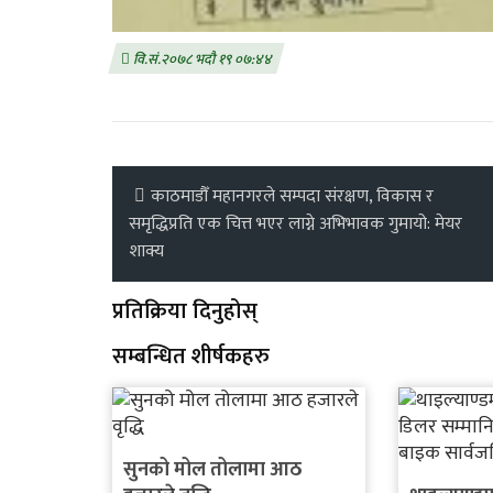
वि.सं.२०७८ भदौ १९ ०७:४४
काठमाडौँ महानगरले सम्पदा संरक्षण, विकास र
समृद्धिप्रति एक चित्त भएर लाग्ने अभिभावक गुमायो: मेयर
शाक्य
प्रतिक्रिया दिनुहोस्
सम्बन्धित शीर्षकहरु
सुनको मोल तोलामा आठ