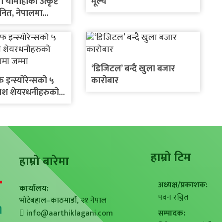
ा यामाहाका उत्कृष्ट
मूल्य
नित, नेपालमा
बाइक सार्वजनिक गर्ने
‘डिजिटल’ बन्दै खुला बजार
इन्स्योरेन्सको ५
कारोबार
ोनश शेयरधनीहरुको
ातामा जम्मा
हाम्राे टिम
हाम्राे बारेमा
अध्यक्ष/प्रकाशक:
कार्यालय:
पवन रञ्जित
भोटेबहाल–काठमाडौं, २१ नेपाल
info@aarthiklagani.com
सम्पादक: