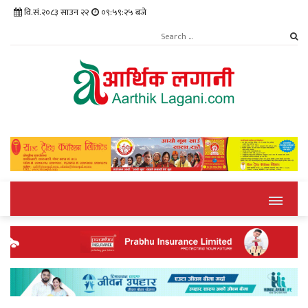
वि.सं.२०८३ साउन २२
०९:५९:२६ बजे