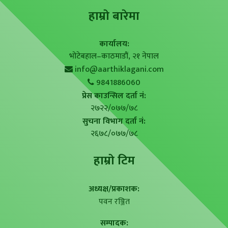
हाम्राे बारेमा
कार्यालय:
भोटेबहाल–काठमाडौं, २१ नेपाल
info@aarthiklagani.com
9841886060
प्रेस काउन्सिल दर्ता नं:
२७२२/०७७/७८
सुचना विभाग दर्ता नं:
२६७८/०७७/७८
हाम्राे टिम
अध्यक्ष/प्रकाशक:
पवन रञ्जित
सम्पादक: