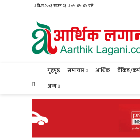
वि.सं.२०८३ साउन २३
०५:४५:४५ बजे
गृहपृष्ठ
समाचार
आर्थिक
बैंकिङ/कर्प
अन्य