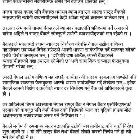
रुपमा अर्थतन्त्रमा नकारात्मक असर पर्ने बताउन थालेका छन् ।
मनग्य नाफा कमाए पनि बैंकहरु धमाधम ब्याज बढाउन थाल्दा राष्ट्र बैंकको
नेतृत्वप्रति उद्योगी व्यवसायीहरुले केही अपेक्षा रहेको बताउन थालेका छन् ।
तरलता अभाबको नाममा बैंकहरुले ब्याजदर बढाएपनि भविश्यमा पर्ने असरको
बारेमा अहिले नै राष्ट्र बैंकले सोच्नुपर्ने उद्योगी व्यवसायीहरुको माग रहेको छ ।
बैंकहरुले मनलाग्दी रुपमा ब्याजदर निर्धारण गरेपछि नेपाल उद्योग वाणिज्य
महासंघका उपाध्यक्ष दिनेश श्रेष्ठले आफ्नो धारणा सार्वजनिक गर्दै ब्याजदर बढेको
प्रति विरोध जनाएका छन् । ‘दशैंपछि दशा आउँछ, त्यस्तै बैंकहरुले
ब्यवसायीहरुको दशा ल्याउन खोजेको छ’ भन्दै सामाजिक सञ्जाल फेसबुकमा
टिप्पणी गरेका छन् ।
त्यस्तै नेपाल उद्योग वणिज्य महासंघकै कार्यकारणी सदस्य प्रबलजंग पाण्डेले पनि
सामाजिक सञ्जाल फेसबुकमा आफ्नो धारणा सार्वजनिक गर्दै लेखेका छन् – हरेक
बैंकले आफ्नो निक्षेप र कर्जाको व्याज दर निर्धारण गर्नु बैंक को अधिकारको कुरा
हो ।
तर अहिलेको बिषम अवस्थामा नेपाल राष्ट्र बैंक र नेपाल बैंकर एसोसिएशनको
प्रयासको वाबजुत पनि केही बैंकहरुको निक्षेपको व्याज दर बृद्विको होडबाजीले
अर्थतन्त्रमा नकारात्मक असर पर्ने निश्चित छ ’ ।
बैंकले मनोमानी रुपमा ब्याजदर बढाएपछि उद्योगी व्यवसायीबाट पनि चर्को विरोध
सुरु भएको छ । यो सँगै राष्ट्र बैंक तथा बैंकर्स संघले कस्तो निर्णय गर्ने हो त्यो
भने हेर्न बाँकी नै छ।