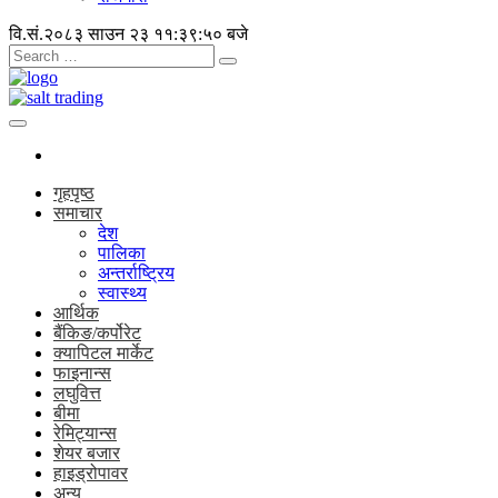
वि.सं.२०८३ साउन २३
११:३९:५० बजे
गृहपृष्ठ
समाचार
देश
पालिका
अन्तर्राष्ट्रिय
स्वास्थ्य
आर्थिक
बैंकिङ/कर्पोरेट
क्यापिटल मार्केट
फाइनान्स
लघुवित्त
बीमा
रेमिट्यान्स
शेयर बजार
हाइड्रोपावर
अन्य