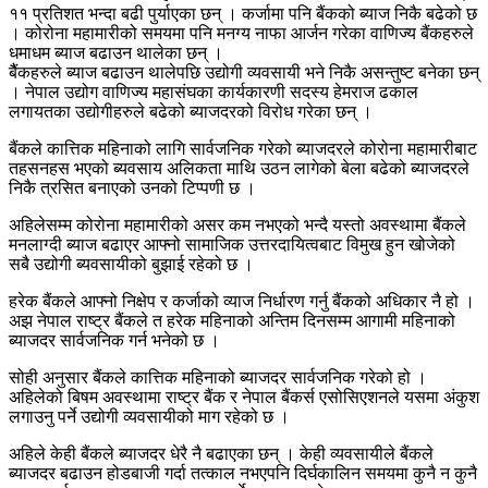
११ प्रतिशत भन्दा बढी पुर्याएका छन् । कर्जामा पनि बैंकको ब्याज निकै बढेको छ
। कोरोना महामारीको समयमा पनि मनग्य नाफा आर्जन गरेका वाणिज्य बैंकहरुले
धमाधम ब्याज बढाउन थालेका छन् ।
बैैंकहरुले ब्याज बढाउन थालेपछि उद्योगी व्यवसायी भने निकै असन्तुष्ट बनेका छन्
। नेपाल उद्योग वाणिज्य महासंघका कार्यकारणी सदस्य हेमराज ढकाल
लगायतका उद्योगीहरुले बढेको ब्याजदरको विरोध गरेका छन् ।
बैंकले कात्तिक महिनाको लागि सार्वजनिक गरेको ब्याजदरले कोरोना महामारीबाट
तहसनहस भएको ब्यवसाय अलिकता माथि उठन लागेको बेला बढेको ब्याजदरले
निकै त्रसित बनाएको उनको टिप्पणी छ ।
अहिलेसम्म कोरोना महामारीको असर कम नभएको भन्दै यस्तो अवस्थामा बैंकले
मनलाग्दी ब्याज बढाएर आफ्नो सामाजिक उत्तरदायित्वबाट विमुख हुन खोजेको
सबै उद्योगी ब्यवसायीको बुझाई रहेको छ ।
हरेक बैंकले आफ्नो निक्षेप र कर्जाको व्याज निर्धारण गर्नु बैंकको अधिकार नै हो ।
अझ नेपाल राष्ट्र बैंकले त हरेक महिनाको अन्तिम दिनसम्म आगामी महिनाको
ब्याजदर सार्वजनिक गर्न भनेको छ ।
सोही अनुसार बैंकले कात्तिक महिनाको ब्याजदर सार्वजनिक गरेको हो ।
अहिलेको बिषम अवस्थामा राष्ट्र बैंक र नेपाल बैंकर्स एसोसिएशनले यसमा अंकुश
लगाउनु पर्ने उद्योगी व्यवसायीको माग रहेको छ ।
अहिले केही बैंकले ब्याजदर धेरै नै बढाएका छन् । केही व्यवसायीले बैंकले
ब्याजदर बढाउन होडबाजी गर्दा तत्काल नभएपनि दिर्घकालिन समयमा कुनै न कुनै