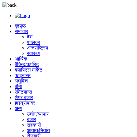
गृहपृष्ठ
समाचार
देश
पालिका
अन्तर्राष्ट्रिय
स्वास्थ्य
आर्थिक
बैंकिङ/कर्पोरेट
क्यापिटल मार्केट
फाइनान्स
लघुवित्त
बीमा
रेमिट्यान्स
शेयर बजार
हाइड्रोपावर
अन्य
उद्योग/व्यापार
बजार
सहकारी
आयात/निर्यात
रोजगारी