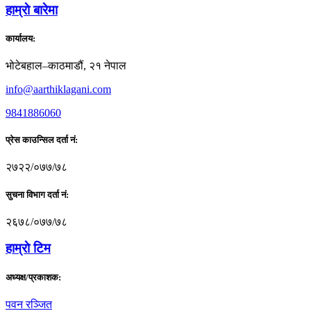
हाम्राे बारेमा
कार्यालय:
भोटेबहाल–काठमाडौं, २१ नेपाल
info@aarthiklagani.com
9841886060
प्रेस काउन्सिल दर्ता नं:
२७२२/०७७/७८
सुचना विभाग दर्ता नं:
२६७८/०७७/७८
हाम्राे टिम
अध्यक्ष/प्रकाशक:
पवन रञ्जित