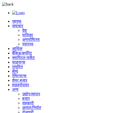
गृहपृष्ठ
समाचार
देश
पालिका
अन्तर्राष्ट्रिय
स्वास्थ्य
आर्थिक
बैंकिङ/कर्पोरेट
क्यापिटल मार्केट
फाइनान्स
लघुवित्त
बीमा
रेमिट्यान्स
शेयर बजार
हाइड्रोपावर
अन्य
उद्योग/व्यापार
बजार
सहकारी
आयात/निर्यात
रोजगारी