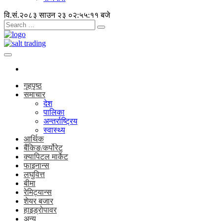
वि.सं.२०८३ साउन २३
०२:५५:११ बजे
गृहपृष्ठ
समाचार
देश
पालिका
अन्तर्राष्ट्रिय
स्वास्थ्य
आर्थिक
बैंकिङ/कर्पोरेट
क्यापिटल मार्केट
फाइनान्स
लघुवित्त
बीमा
रेमिट्यान्स
शेयर बजार
हाइड्रोपावर
अन्य