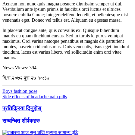
Aenean non nunc quis magna posuere dignissim semper ut dui.
Vestibulum ante ipsum primis in faucibus orci luctus et ultrices
posuere cubilia Curae; Integer eleifend leo elit, et pellentesque nisl
venenatis eget. Donec vel tellus est. Aliquam eu egestas massa.
In placerat congue ante, quis convallis ex. Quisque bibendum
mauris eu quam tincidunt cursus. Sed in turpis id purus volutpat
maximus. Orci varius natoque penatibus et magnis dis parturient
montes, nascetur ridiculus mus. Duis venenatis, risus eget tincidunt
tincidunt, lacus est varius libero, vel sollicitudin enim orci vitae
mauris.
News Views:
394
वि.सं.२०७२ पुस २७ १०:३७
Boys fashion pose
Side effects of headache pain pills
प्रतिक्रिया दिनुहोस्
सम्बन्धित शीर्षकहरु