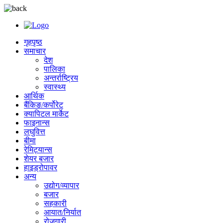
गृहपृष्ठ
समाचार
देश
पालिका
अन्तर्राष्ट्रिय
स्वास्थ्य
आर्थिक
बैंकिङ/कर्पोरेट
क्यापिटल मार्केट
फाइनान्स
लघुवित्त
बीमा
रेमिट्यान्स
शेयर बजार
हाइड्रोपावर
अन्य
उद्योग/व्यापार
बजार
सहकारी
आयात/निर्यात
रोजगारी