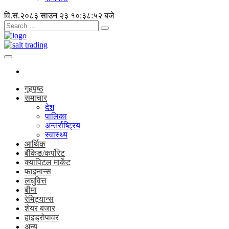
वि.सं.२०८३ साउन २३
१०:३८:५२ बजे
गृहपृष्ठ
समाचार
देश
पालिका
अन्तर्राष्ट्रिय
स्वास्थ्य
आर्थिक
बैंकिङ/कर्पोरेट
क्यापिटल मार्केट
फाइनान्स
लघुवित्त
बीमा
रेमिट्यान्स
शेयर बजार
हाइड्रोपावर
अन्य