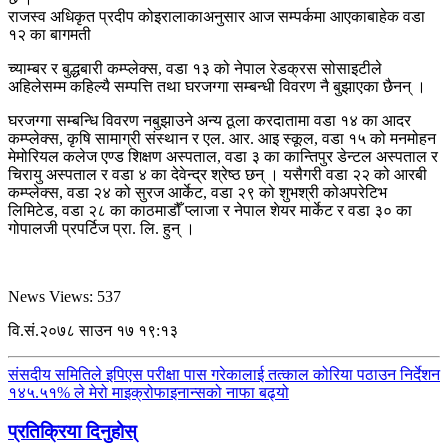
राजस्व अधिकृत प्रदीप कोइरालाकाअनुसार आज सम्पर्कमा आएकाबाहेक वडा
१२ का बागमती
च्याम्बर र बुद्धबारी कम्प्लेक्स, वडा १३ को नेपाल रेडक्रस सोसाइटीले
अहिलेसम्म कहिल्यै सम्पत्ति तथा घरजग्गा सम्बन्धी विवरण नै बुझाएका छैनन् ।
घरजग्गा सम्बन्धि विवरण नबुझाउने अन्य ठूला करदातामा वडा १४ का आदर
कम्प्लेक्स, कृषि सामाग्री संस्थान र एल. आर. आइ स्कूल, वडा १५ को मनमोहन
मेमोरियल कलेज एण्ड शिक्षण अस्पताल, वडा ३ का कान्तिपुर डेन्टल अस्पताल र
चिरायु अस्पताल र वडा ४ का देवेन्द्र श्रेष्ठ छन् । यसैगरी वडा २२ को आरबी
कम्प्लेक्स, वडा २४ को सुरज आर्केट, वडा २९ को शुभश्री कोअपरेटिभ
लिमिटेड, वडा २८ का काठमाडौँ प्लाजा र नेपाल शेयर मार्केट र वडा ३० का
गोपालजी प्रपर्टिज प्रा. लि. हुन् ।
News Views:
537
वि.सं.२०७८ साउन १७ १९:१३
संसदीय समितिले इपिएस परीक्षा पास गरेकालाई तत्काल कोरिया पठाउन निर्देशन
१४५.५१% ले मेरो माइक्रोफाइनान्सको नाफा बढ्यो
प्रतिक्रिया दिनुहोस्