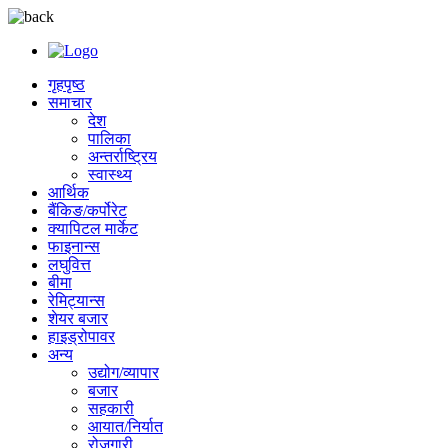
गृहपृष्ठ
समाचार
देश
पालिका
अन्तर्राष्ट्रिय
स्वास्थ्य
आर्थिक
बैंकिङ/कर्पोरेट
क्यापिटल मार्केट
फाइनान्स
लघुवित्त
बीमा
रेमिट्यान्स
शेयर बजार
हाइड्रोपावर
अन्य
उद्योग/व्यापार
बजार
सहकारी
आयात/निर्यात
रोजगारी