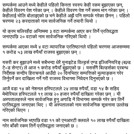
सम्पर्कमा आउने मध्ये केहीले पहिलो किस्ता स्वरुप केही रकम बुझाएका छन्,
केहीले विवरण पेश गरेका छन् । केहीले विवरण पेश गर्ने समय माग गरेका छन् ।
केहीलाई भोलि बोलाइएको छ भने केहीले अझै पनि सम्पर्क गरेका छैनन् । पहिलो
चरणमा २३ करदाताको नाम सार्वजनिक गर्ने तयारी थियो ।
यो क्रम चलिरहँदा अन्तिममा ३ वटा सम्पर्कमा आएर कर तिर्ने प्रतिवद्धता
जनाएपछि २० वटाको नाम सार्वजनिक गरिएको थियो ।
सम्पर्कमा आएका मध्ये ४ वटा व्यापारिक प्रतिष्ठानले पहिलो चरणमा आजसम्ममा
१ करोड ५३ लाख रुपैयाँ राजस्व बुझाएका छन् ।
यसरी कर बुझाउने मध्ये सबैभन्दा धेरै युनाइटेड विल्डर्र्स एण्ड इञ्जिनियरिङ् (बल्र्ड
टे«ड सेन्टर) ले आज १ करोड रुपैयाँ बुझाएको छ । यससँगै बिल्डर्सका प्रबन्ध
निर्देशक सन्दीप हिराचनले आउँदो २० दिनभित्र सम्पत्तिको मुल्याङ्कन गरेर
तिर्नुपर्ने कर दाखिला गर्ने गरी राजस्व विभागमा निवेदन दिनुभएको छ ।
आजै वडा १४ को नेशनल हस्पिटलले २४ लाख रुपैयाँ, वडा १४ कै सहिद
मेमोरियल हस्पिटलले १९ लाख २० हजार रुपैयाँ दाखिला गरेका छन् । यी
अस्पतालहरुले नाम सार्वजनिक हुनु अगाडि नै विभागमा सम्पर्क गरेर कर तिर्ने
प्रतिवद्धता जनाएका थिए । यी अस्पतालको नाम सार्वजनिक सूचनामा उल्लेख
गरिएको थिएन ।
नाम सार्वजनिक भएपछि वडा ११ को एनआरटी क्लवले १० लाख रुपैयाँ दाखिला
गरेर बाँकी रकम तिर्ने प्रतिवद्धता जनाएको छ ।