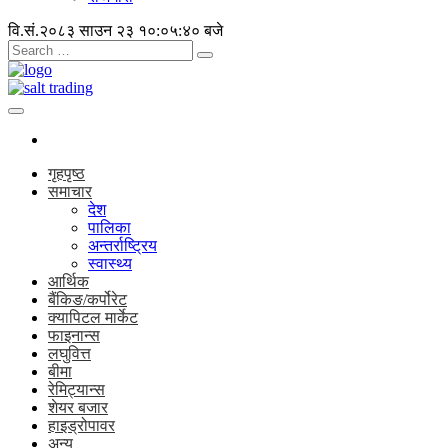
वि.सं.२०८३ साउन २३
१०:०५:४१ बजे
गृहपृष्ठ
समाचार
देश
पालिका
अन्तर्राष्ट्रिय
स्वास्थ्य
आर्थिक
बैंकिङ/कर्पोरेट
क्यापिटल मार्केट
फाइनान्स
लघुवित्त
बीमा
रेमिट्यान्स
शेयर बजार
हाइड्रोपावर
अन्य