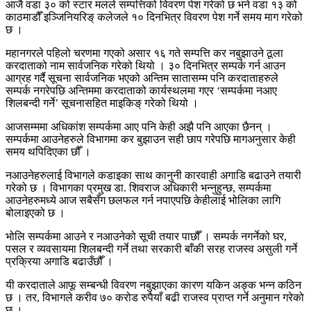
आजै वडा ३० को स्टार मलले सम्पत्तिको विवरण पेश गरेको छ भने वडा १३ को
काठमाडौँ इञ्जिनियरिङ् कलेजले १० दिनभित्र विवरण पेश गर्ने समय माग गरेको
छ ।
महानगरले पहिलो चरणमा गएको असार १६ गते सम्पत्ति कर नबुझाउने ठूला
करदाताको नाम सार्वजनिक गरेको थियो । ३० दिनभित्र सम्पर्क गर्न आउन
आग्रह गर्दै सूचना सार्वजनिक भएको अन्तिम सातासम्म पनि करदाताहरुले
सम्पर्क नगरेपछि अन्तिममा करदाताको कार्यस्थलमा गएर ‘सम्पर्कमा नआए
शिलबन्दी गर्ने’ सूचनासहित माइकिङ् गरेको थियो ।
आजसम्ममा अधिकांश सम्पर्कमा आए पनि केही अझै पनि आएका छैनन् ।
सम्पर्कमा आउनेहरुले विभागमा कर बुझाउन सही छाप गरेपछि मागअनुसार केही
समय थपिदिएका छौँ ।
नआउनेहरुलाई विभागले कडाइका साथ कानुनी कारवाही अगाडि बढाउने तयारी
गरेको छ । विभागका प्रमुख डा. शिवराज अधिकारी भन्नुहुन्छ, सम्पर्कमा
आउनेहरुमध्ये आज सबैसँग छलफल गर्न नपाएपछि केहीलाई भोलिका लागि
बोलाइएको छ ।
भोलि सम्पर्कमा आउने र नआउनेको सूची तयार पाछौँ । सम्पर्क नगर्नेको घर,
पसल र व्यवसायमा शिलबन्दी गर्ने तथा सरकारी बाँकी सरह राजस्व असुली गर्ने
प्रक्रिया अगाडि बढाउँछौँ ।
यी करदाताले आफू सम्बन्धी विवरण नबुझाएका कारण यकिन अङ्क भन्न कठिन
छ । तर, विभागले करीव ७० करोड रुपैयाँ बढी राजस्व प्राप्त गर्ने अनुमान गरेको
छ ।