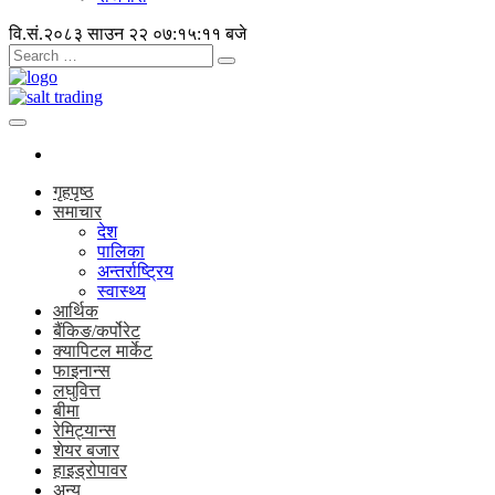
वि.सं.२०८३ साउन २२
०७:१५:१२ बजे
गृहपृष्ठ
समाचार
देश
पालिका
अन्तर्राष्ट्रिय
स्वास्थ्य
आर्थिक
बैंकिङ/कर्पोरेट
क्यापिटल मार्केट
फाइनान्स
लघुवित्त
बीमा
रेमिट्यान्स
शेयर बजार
हाइड्रोपावर
अन्य