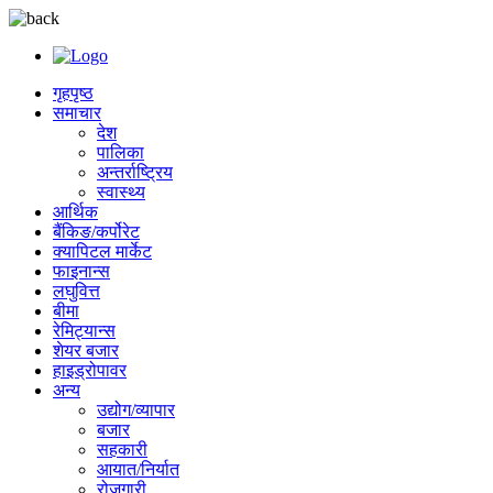
गृहपृष्ठ
समाचार
देश
पालिका
अन्तर्राष्ट्रिय
स्वास्थ्य
आर्थिक
बैंकिङ/कर्पोरेट
क्यापिटल मार्केट
फाइनान्स
लघुवित्त
बीमा
रेमिट्यान्स
शेयर बजार
हाइड्रोपावर
अन्य
उद्योग/व्यापार
बजार
सहकारी
आयात/निर्यात
रोजगारी