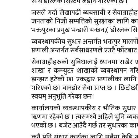
साथै डोरलक सिस्टम जडान गरिएको छ ।
जसले गर्दा लेखापढी ब्यबसायी र सेवाग्राहीहरु
जनताको निजी सम्पत्तिको सुरक्षाका लागि का
भक्तपुरका प्रमुख भन्डारी भन्छन,( ‘डोरलक सि
ब्यबस्थापकीय सुधार अन्तर्गत भक्तपुर मालप
प्रणाली अन्तर्गत सर्बसाधरणले एउटै फाँटबाट सब
सेवाग्राहीहरुको सुबिधालाई ध्यानमा राखेर 
शाखा र कम्प्युटर शाखाको ब्यबस्थापन गरि
झन्झट हटेको छ। एकद्धार प्रणालीका लागि वि
गरिएको छ। वानडोर सेवा प्राप्त छ । छिटोछरितो
स्वयम् अनुभूति गरेका छन।
कार्यालयको व्यवस्थापकीय र भौतिक सुधार ग
ॠणमा रहेको छ । त्यसमध्ये अहिले भुमि व्य
भएको छ । बजेट आउँदै गर्छ तर सुधारका काम ह
कुनै पनि सुधार कार्यका लागि सबैमा केहि ग