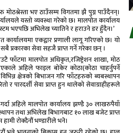
 मोठश्रेस्ता भए ठाउँसम्म विगतमा झै पुग्न पाउँदैनन्।
र्यालयले यस्तो व्यवस्था गरेको छ। मालपोत कार्यालय
स्टम भएपछि अभिलेख च्यातिने र हराउने डर हुँदैन।’
ोत कार्यालयमा एकद्वार प्रणाली लागू गरिएको छ। यो
ै प्रकारका सेवा सहजै प्राप्त गर्ने गरेका छन् ।
एउटै फाँटमा मालपोत अधिकृत,रजिष्ट्रेशन शाखा, मोठ
एकाले अहिले फाइल बोकेर कोठा(कोठा चाहर्नुपर्ने
भिन्न क्षेत्रको बिभाजन गरि फाँटहरुको ब्यबस्थापन
 र पारदर्शी सेवा प्राप्त हुन थालेको सेवाग्राहीहरूले
र्दा अहिले मालपोत कार्यालय झण्डै ३० लाखरुपैयाँ
वस्थापन तथा अभिलेख बिभागबाट १० लाख बजेट प्राप्त
ामी रोक्दैनौं भण्डारीले भने।
रौं भन्ने भावनाको बिकास हुनु जरुरी रहेको छ। हाल