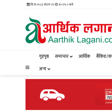
वि.सं.२०८३ साउन २२
१०:२५:०१ बजे
गृहपृष्ठ
समाचार
आर्थिक
बैंकिङ/कर्
अन्य