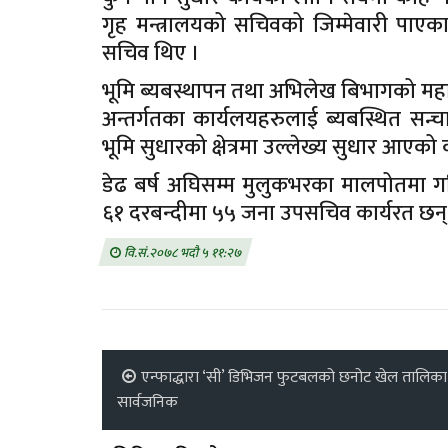
गृह मन्त्रालयको सचिवको जिम्मेवारी पाएक
सचिव थिए ।
भूमि ब्यबस्थापन तथा अभिलेख बिभागको महान
अन्तर्गतका कार्यलयहरुलाई ब्यबस्थित सन्च
भूमि सुधारको क्षेत्रमा उल्लेख्य सुधार आएको 
डेढ बर्ष अघिसम्म मुलुकभरका मालपोतमा 
६१ दरबन्दीमा ५५ जना उपसचिव कार्यरत छन्,
वि.सं.२०७८ भदौ ५ ११:२७
एन्फाद्धारा ‘सी’ डिभिजन फुटबलको छनोट खेल तालिका
सार्वजनिक