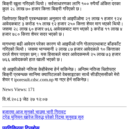
बिक्री खुला गरिएको थियो। सर्वसाधारणका लागि १०० रुपैयाँ अंकित दरका
कुल २८ लाख ७० हजार कित्ता बिक्री गरिएको छ।
धितोपत्र बिक्री प्रबन्धकका अनुसार यो आइपीओमा २९ लाख १ हजार ९२४
आवेदकबाट ३ करोड १५ लाख ९२ हजार २५० कित्ता शेयर माग भएको थियो।
जसमा २८ लाख ६० हजार ७६६ आवेदकबाट माग भएको ३ करोड ११ लाख ४
हजार ७८० कित्ता शेयर सदर भएको छ।
मागभन्दा बढी आवेदन परेका कारण यो आइपीओ पनि गोलाप्रथाबाट बाँडफाँट
गरिएको थियो। जसमा भाग्यमानी २ लाख ८७ हजार आवेदकले १० कित्ताका
दरले शेयर पाएका छन्। यस हिसाबले सदर आवेदकमध्ये २५ लाख ७३ हजार
७६६ आवेदकको हात खाली भएको छ।
यो आइपीओको नतिजा केहीबेरमा हेर्न सकिनेछ। अन्तिम नतिजा धितोपत्र
बिक्री प्रबन्धक सानिमा क्यापिटलको वेबसाइटका साथै सीडीएससीको मेरो
शेयर र iporesult.cdsc.com.np मा गएर हेर्न सकिनेछ।
News Views:
171
वि.सं.२०८३ जेठ २७ १२:०७
बजारमा आज सुनको भाउमा भारी गिरावट
ट्रेड युनियन खारेज विरुद्ध परेको रिटमा सुनुवाइ सुरु
प्रतिक्रिया दिनुहोस्