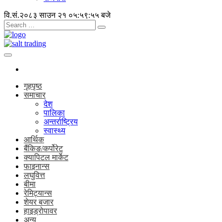
वि.सं.२०८३ साउन २१
०५:५९:५६ बजे
गृहपृष्ठ
समाचार
देश
पालिका
अन्तर्राष्ट्रिय
स्वास्थ्य
आर्थिक
बैंकिङ/कर्पोरेट
क्यापिटल मार्केट
फाइनान्स
लघुवित्त
बीमा
रेमिट्यान्स
शेयर बजार
हाइड्रोपावर
अन्य