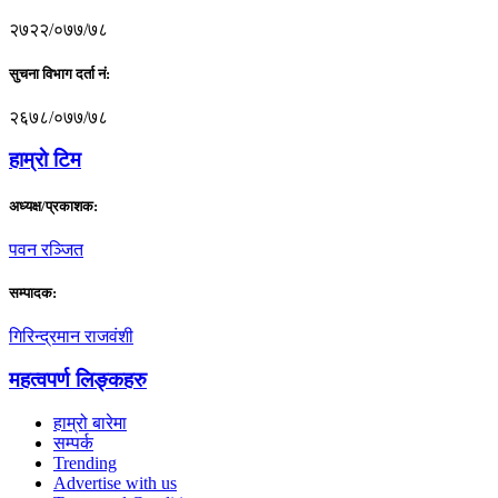
२७२२/०७७/७८
सुचना विभाग दर्ता नं:
२६७८/०७७/७८
हाम्राे टिम
अध्यक्ष/प्रकाशक:
पवन रञ्जित
सम्पादक:
गिरिन्द्रमान राजवंशी
महत्वपर्ण लिङ्कहरु
हाम्रो बारेमा
सम्पर्क
Trending
Advertise with us