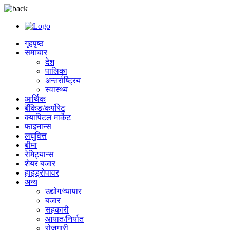
गृहपृष्ठ
समाचार
देश
पालिका
अन्तर्राष्ट्रिय
स्वास्थ्य
आर्थिक
बैंकिङ/कर्पोरेट
क्यापिटल मार्केट
फाइनान्स
लघुवित्त
बीमा
रेमिट्यान्स
शेयर बजार
हाइड्रोपावर
अन्य
उद्योग/व्यापार
बजार
सहकारी
आयात/निर्यात
रोजगारी