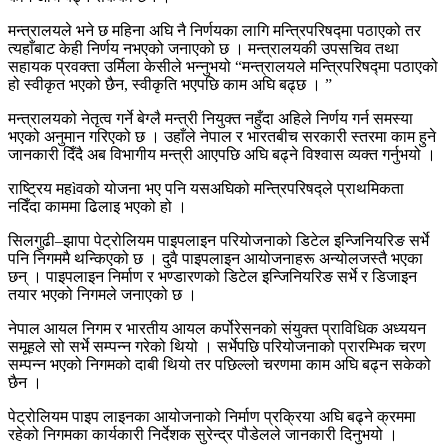
मन्त्रालयले भने छ महिना अघि नै निर्णयका लागि मन्त्रिपरिषद्मा पठाएको तर
त्यहाँबाट केही निर्णय नभएको जनाएको छ । मन्त्रालयकी उपसचिव तथा
सहायक प्रवक्ता उर्मिला केसीले भन्नुभयो “मन्त्रालयले मन्त्रिपरिषद्मा पठाएको
हो स्वीकृत भएको छैन, स्वीकृति भएपछि काम अघि बढ्छ । ”
मन्त्रालयको नेतृत्व गर्ने बेग्लै मन्त्री नियुक्त नहुँदा अहिले निर्णय गर्न समस्या
भएको अनुमान गरिएको छ । उहाँले नेपाल र भारतबीच सरकारी स्तरमा काम हुने
जानकारी दिँदै अब विभागीय मन्त्री आएपछि अघि बढ्ने विश्वास व्यक्त गर्नुभयो ।
राष्ट्रिय महìवको योजना भए पनि यसअघिको मन्त्रिपरिषद्ले प्राथमिकता
नदिँदा काममा ढिलाइ भएको हो ।
सिलगुढी–झापा पेट्रोलियम पाइपलाइन परियोजनाको डिटेल इन्जिनियरिङ सर्भे
पनि निगममै थन्किएको छ । दुवै पाइपलाइन आयोजनाहरू अन्योलजस्तै भएका
छन् । पाइपलाइन निर्माण र भण्डारणको डिटेल इन्जिनियरिङ सर्भे र डिजाइन
तयार भएको निगमले जनाएको छ ।
नेपाल आयल निगम र भारतीय आयल कर्पोरेसनको संयुक्त प्राविधिक अध्ययन
समूहले सो सर्भे सम्पन्न गरेको थियो । सर्भेपछि परियोजनाको प्रारम्भिक चरण
सम्पन्न भएको निगमको दाबी थियो तर पछिल्लो चरणमा काम अघि बढ्न सकेको
छैन ।
पेट्रोलियम पाइप लाइनका आयोजनाको निर्माण प्रक्रिया अघि बढ्ने क्रममा
रहेको निगमका कार्यकारी निर्देशक सुरेन्द्र पौडेलले जानकारी दिनुभयो ।