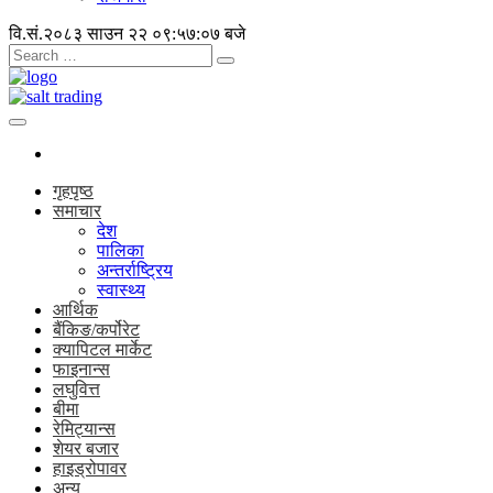
वि.सं.२०८३ साउन २२
०९:५७:०७ बजे
गृहपृष्ठ
समाचार
देश
पालिका
अन्तर्राष्ट्रिय
स्वास्थ्य
आर्थिक
बैंकिङ/कर्पोरेट
क्यापिटल मार्केट
फाइनान्स
लघुवित्त
बीमा
रेमिट्यान्स
शेयर बजार
हाइड्रोपावर
अन्य