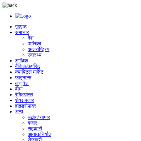
गृहपृष्ठ
समाचार
देश
पालिका
अन्तर्राष्ट्रिय
स्वास्थ्य
आर्थिक
बैंकिङ/कर्पोरेट
क्यापिटल मार्केट
फाइनान्स
लघुवित्त
बीमा
रेमिट्यान्स
शेयर बजार
हाइड्रोपावर
अन्य
उद्योग/व्यापार
बजार
सहकारी
आयात/निर्यात
रोजगारी