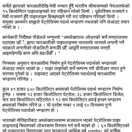
सर्भेले झापाको चारआलीदेखि मेची भन्सार हुँदै भारतीय सीमासम्मको नेपालतर्फको
१५ किलोमिटर पाइपलाइनको रुट पहिचान गरेको थियो । पूर्वपश्चिम राजमार्ग र
मेची राजमार्ग हुँदै पाइपलाइन बिच्छ्याइने गरी रुट पहिचान गरिएको थियो ।
संयुक्त अध्ययन समूहले पेट्रोलियम पदार्थ भण्डारण स्थलको पनि लेआउट तयार
गरेको छ ।
कार्यकारी निर्देशक पौडेलले भन्नुभयो “अमलेखगञ्ज–लोथरको सर्भे मन्त्रालयमा
पठाएका छाँै, झापा चारआलीको पाइपलाइनमा भारततर्फ भारतले लगानी गर्ने
भएकाले लगानीको मोडालिटी बनाउँदै छौँ, आपूर्ति मन्त्रालयमा मन्त्री
आइसकेपछि काम अघि बढाउँछौँ । ”
निगमका अनुसार चारआलीमा निर्माण हुने पेट्रोलियम पदार्थको भण्डारको
लेआउट तयार भएको छ । पाइप लाइनको सर्भे सम्पन्न गरी डीपीआर तयार हुने
चरणमा पुगेको छ । पाइपबाट आएको पेट्रोलियम पदार्थलाई चारआलीमा
भण्डारण गरिनेछ ।
कुल ४१ हजार ६५० किलोलिटर क्षमताको पेटोलियम पदार्थ भण्डारण निर्माण
हुनेछ । जसमा १२ हजार किलोलिटर पेट्रोल, २८ हजार किलोलिटर डिजेल,
चार सय किलोलिटर मट्टितेल र १२ सय किलोलिटर हवाई इन्धन भण्डारण
क्षमताको निर्माण गरिने छ । यो प्रदेश नम्बर १ लाई ९० दिनसम्म पुग्ने
पेट्रोलियम पदार्थको भण्डारण हो ।
भारतको मोतिहारीबाट अमलेखगञ्जसम्म सञ्चालन भएको पेट्रोलियम पाइप
लाइनलाई चिवतनको लोथरसम्म विस्तार गर्न सर्भे भएको हो । ६५ किलोमिटरको
सो पाइपलाइन विस्तारका लाग सरकारले आर्थिक वर्ष ०७७र७८ को वार्षिक