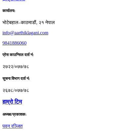
कार्यालय:
भोटेबहाल–काठमाडौं, २१ नेपाल
info@aarthiklagani.com
9841886060
प्रेस काउन्सिल दर्ता नं:
२७२२/०७७/७८
सुचना विभाग दर्ता नं:
२६७८/०७७/७८
हाम्राे टिम
अध्यक्ष/प्रकाशक:
पवन रञ्जित