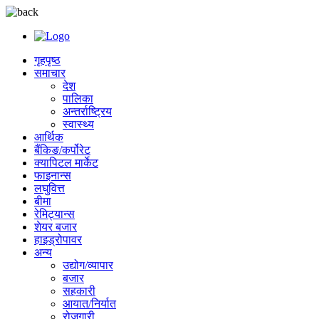
गृहपृष्ठ
समाचार
देश
पालिका
अन्तर्राष्ट्रिय
स्वास्थ्य
आर्थिक
बैंकिङ/कर्पोरेट
क्यापिटल मार्केट
फाइनान्स
लघुवित्त
बीमा
रेमिट्यान्स
शेयर बजार
हाइड्रोपावर
अन्य
उद्योग/व्यापार
बजार
सहकारी
आयात/निर्यात
रोजगारी