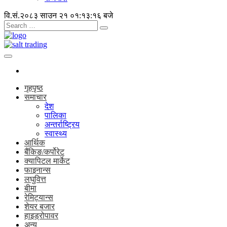
वि.सं.२०८३ साउन २१
०१:१३:१६ बजे
गृहपृष्ठ
समाचार
देश
पालिका
अन्तर्राष्ट्रिय
स्वास्थ्य
आर्थिक
बैंकिङ/कर्पोरेट
क्यापिटल मार्केट
फाइनान्स
लघुवित्त
बीमा
रेमिट्यान्स
शेयर बजार
हाइड्रोपावर
अन्य