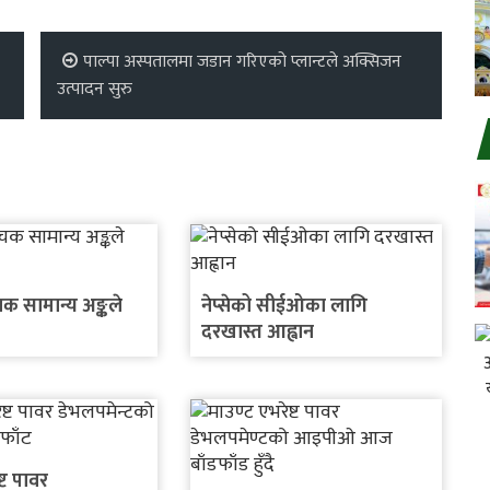
पाल्पा अस्पतालमा जडान गरिएको प्लान्टले अक्सिजन
उत्पादन सुरु
ूचक सामान्य अङ्कले
नेप्सेको सीईओका लागि
दरखास्त आह्वान
्ट पावर