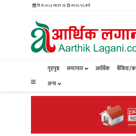
वि.सं.२०८३ साउन २३
११:१८:५७ बजे
गृहपृष्ठ
समाचार
आर्थिक
बैंकिङ/कर्
अन्य