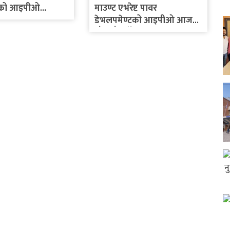
्टको आइपीओ
माउण्ट एभरेष्ट पावर
डेभलपमेण्टको आइपीओ आज
बाँडफाँड हुँदै