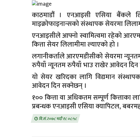
काठमाडौं । एनआइसी एसिया बैंकले लि
माइक्रोफाइनान्सको संस्थापक सेयरमा लिलामी
एनआइसीले आफ्नो स्वामित्वमा रहेको आरए
कित्ता सेयर लिलामीमा ल्याएको हो ।
लगानीकर्ताले आरएमडीसीको सेयरमा न्यूनतम 
रुपैयाँ न्यूनतम रुपैयाँ भाउ राखेर आवेदन दिन
यो सेयर खरिदका लागि विद्यमान संस्थापकहर
आवेदन दिन सक्नेछन् ।
१०० कित्ता वा अधिकतम सम्पूर्ण कित्ताका 
प्रबन्धक एनआइसी एसिया क्यापिटल, बबरम
वि.सं.२०७८ भदौ १८ ०८:५८