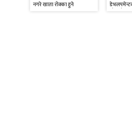
नगरे खाता रोक्का हुने
डेभलपमेन
बाँडफाँट