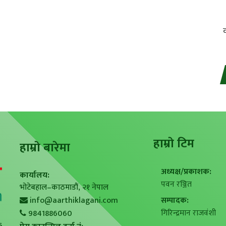
हाम्राे टिम
हाम्राे बारेमा
अध्यक्ष/प्रकाशक:
कार्यालय:
पवन रञ्जित
भोटेबहाल–काठमाडौं, २१ नेपाल
info@aarthiklagani.com
सम्पादक:
गिरिन्द्रमान राजवंशी
9841886060
s