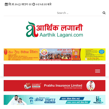
वि.सं.२०८३ साउन २२
०२:५१:२२ बजे