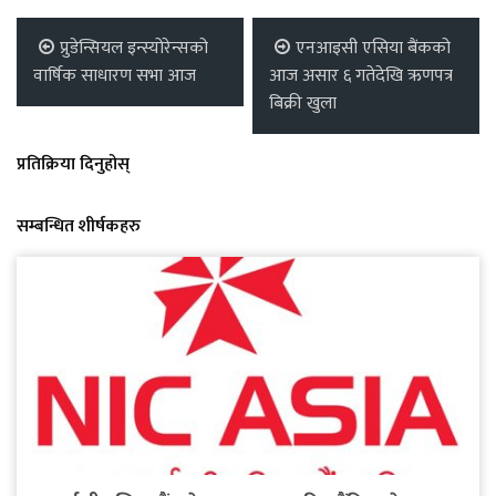
प्रुडेन्सियल इन्स्योरेन्सको
एनआइसी एसिया बैंकको
वार्षिक साधारण सभा आज
आज असार ६ गतेदेखि ऋणपत्र
बिक्री खुला
प्रतिक्रिया दिनुहोस्
सम्बन्धित शीर्षकहरु