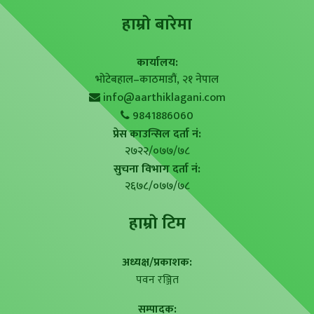
हाम्राे बारेमा
कार्यालय:
भोटेबहाल–काठमाडौं, २१ नेपाल
info@aarthiklagani.com
9841886060
प्रेस काउन्सिल दर्ता नं:
२७२२/०७७/७८
सुचना विभाग दर्ता नं:
२६७८/०७७/७८
हाम्राे टिम
अध्यक्ष/प्रकाशक:
पवन रञ्जित
सम्पादक: