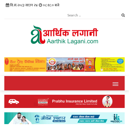
वि.सं.२०८३ साउन २४
०८:१८:०१ बजे