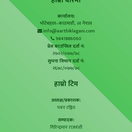
हाम्राे बारेमा
कार्यालय:
भोटेबहाल–काठमाडौं, २१ नेपाल
info@aarthiklagani.com
9841886060
प्रेस काउन्सिल दर्ता नं:
२७२२/०७७/७८
सुचना विभाग दर्ता नं:
२६७८/०७७/७८
हाम्राे टिम
अध्यक्ष/प्रकाशक:
पवन रञ्जित
सम्पादक:
गिरिन्द्रमान राजवंशी