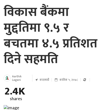
विकास बैंकमा
मुद्दतिमा ९.५ र
बचतमा ४.५ प्रतिशत
दिने सहमति
Aarthik
Lagani
काठमाडौं
कात्तिक ५, २०७८
2.4K
shares