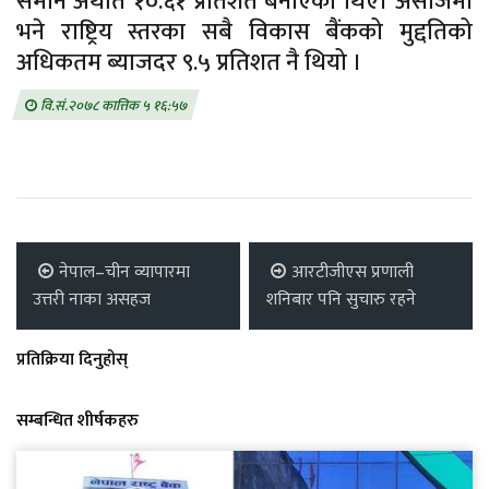
समान अर्थात १०.६१ प्रतिशत बनाएका थिए। असोजमा
भने राष्ट्रिय स्तरका सबै विकास बैंकको मुद्दतिको
अधिकतम ब्याजदर ९.५ प्रतिशत नै थियो ।
वि.सं.२०७८ कात्तिक ५ १६:५७
नेपाल–चीन व्यापारमा
आरटीजीएस प्रणाली
उत्तरी नाका असहज
शनिबार पनि सुचारु रहने
प्रतिक्रिया दिनुहोस्
सम्बन्धित शीर्षकहरु