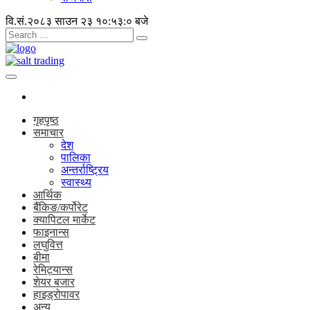
वि.सं.२०८३ साउन २३
१०:५३:० बजे
गृहपृष्ठ
समाचार
देश
पालिका
अन्तर्राष्ट्रिय
स्वास्थ्य
आर्थिक
बैंकिङ/कर्पोरेट
क्यापिटल मार्केट
फाइनान्स
लघुवित्त
बीमा
रेमिट्यान्स
शेयर बजार
हाइड्रोपावर
अन्य