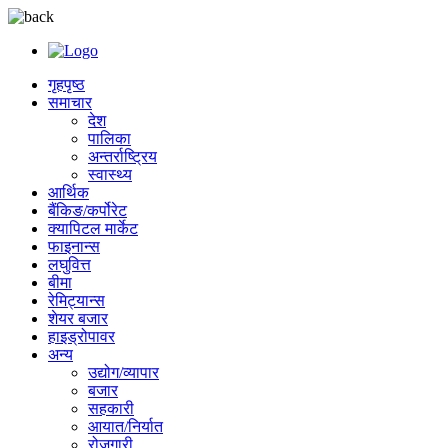
गृहपृष्ठ
समाचार
देश
पालिका
अन्तर्राष्ट्रिय
स्वास्थ्य
आर्थिक
बैंकिङ/कर्पोरेट
क्यापिटल मार्केट
फाइनान्स
लघुवित्त
बीमा
रेमिट्यान्स
शेयर बजार
हाइड्रोपावर
अन्य
उद्योग/व्यापार
बजार
सहकारी
आयात/निर्यात
रोजगारी