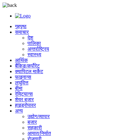
गृहपृष्ठ
समाचार
देश
पालिका
अन्तर्राष्ट्रिय
स्वास्थ्य
आर्थिक
बैंकिङ/कर्पोरेट
क्यापिटल मार्केट
फाइनान्स
लघुवित्त
बीमा
रेमिट्यान्स
शेयर बजार
हाइड्रोपावर
अन्य
उद्योग/व्यापार
बजार
सहकारी
आयात/निर्यात
रोजगारी