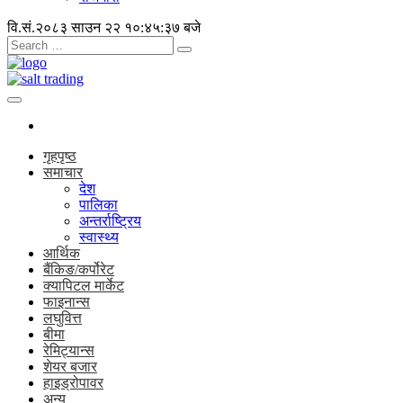
वि.सं.२०८३ साउन २२
१०:४५:३८ बजे
गृहपृष्ठ
समाचार
देश
पालिका
अन्तर्राष्ट्रिय
स्वास्थ्य
आर्थिक
बैंकिङ/कर्पोरेट
क्यापिटल मार्केट
फाइनान्स
लघुवित्त
बीमा
रेमिट्यान्स
शेयर बजार
हाइड्रोपावर
अन्य